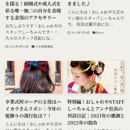
を探る！結婚式や成人式を
きました♪
彩る唯一無二の自分を表現
こんにちは！おしゃれや大正ロ
する金箔のアクセサリー
マン店のスタッフしーちゃんで
す。 先日は展示会にお...
お久しぶりです！おしゃれやの
スタッフしーちゃんです＾＾
2022年3月4日
News
久々のスタッフ日記にな...
2022年4月15日
大正浪漫通信
卒業式袴コーデの主役はハ
特別編！おしゃれやSTAFF
イカラさんリボン｜今年の
しーちゃんとアンナ社長の
髪飾りの流行色は？！
対談日記｜2021年の感謝と
2022年の抱負
こんにちは！おしゃれや大正ロ
マン店のスタッフしーちゃんで