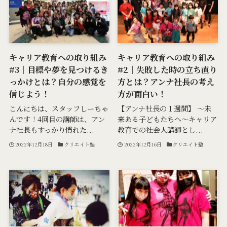
キャリア教育への取り組み
キャリア教育への取り組み
#3｜目標や夢を見つけるき
#2｜失敗した時の立ち直り
っかけとは？自分の感覚を
方とは？アンナ社長の考え
信じよう！
方が面白い！
こんにちは、スタッフしーちゃ
【アンナ社長の１週間】 ～未
んです！4回目の講師は、アン
来ある子どもたちへ～キャリア
ナ社長もすっかり慣れた...
教育での社会人講師とし...
2022年12月18日
クリエイト塾
2022年12月16日
クリエイト塾