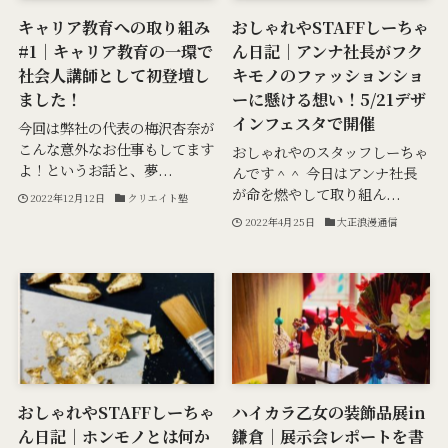
キャリア教育への取り組み
おしゃれやSTAFFしーちゃ
#1｜キャリア教育の一環で
ん日記｜アンナ社長がフク
社会人講師として初登壇し
キモノのファッションショ
ました！
ーに懸ける想い！5/21デザ
インフェスタで開催
今回は弊社の代表の梅沢杏奈が
こんな意外なお仕事もしてます
おしゃれやのスタッフしーちゃ
よ！というお話と、夢...
んです＾＾ 今日はアンナ社長
が命を燃やして取り組ん...
2022年12月12日
クリエイト塾
2022年4月25日
大正浪漫通信
おしゃれやSTAFFしーちゃ
ハイカラ乙女の装飾品展in
ん日記｜ホンモノとは何か
鎌倉｜展示会レポートを書