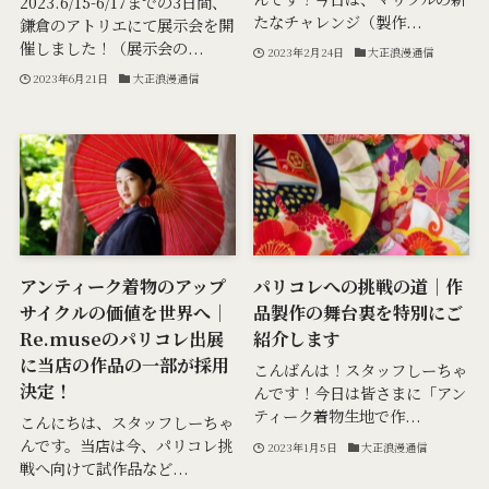
2023.6/15-6/17までの3日間、
たなチャレンジ（製作...
鎌倉のアトリエにて展示会を開
催しました！（展示会の...
2023年2月24日
大正浪漫通信
2023年6月21日
大正浪漫通信
アンティーク着物のアップ
パリコレへの挑戦の道｜作
サイクルの価値を世界へ｜
品製作の舞台裏を特別にご
Re.museのパリコレ出展
紹介します
に当店の作品の一部が採用
こんばんは！スタッフしーちゃ
決定！
んです！今日は皆さまに「アン
ティーク着物生地で作...
こんにちは、スタッフしーちゃ
んです。当店は今、パリコレ挑
2023年1月5日
大正浪漫通信
戦へ向けて試作品など...