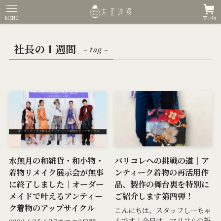
MENU
買い物
社長の１週間
– tag –
水無月の和雑貨・和小物・
パリコレへの挑戦の道｜ア
着物リメイク展示会が無事
ンティーク着物の再活用作
に終了しました｜オーダー
品、製作の舞台裏を特別に
メイドで叶えるアンティー
ご紹介します第四弾！
ク着物のアップサイクル
こんにちは、スタッフしーちゃ
んです！今日は、マリフルの新