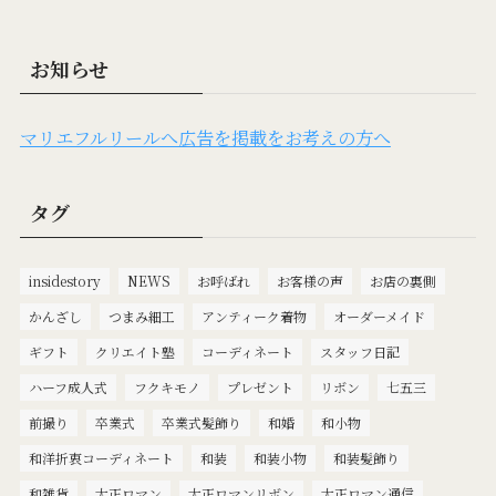
お知らせ
マリエフルリールへ広告を掲載をお考えの方へ
タグ
insidestory
NEWS
お呼ばれ
お客様の声
お店の裏側
かんざし
つまみ細工
アンティーク着物
オーダーメイド
ギフト
クリエイト塾
コーディネート
スタッフ日記
ハーフ成人式
フクキモノ
プレゼント
リボン
七五三
前撮り
卒業式
卒業式髪飾り
和婚
和小物
和洋折衷コーディネート
和装
和装小物
和装髪飾り
和雑貨
大正ロマン
大正ロマンリボン
大正ロマン通信