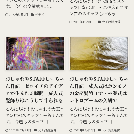
こんにちは！ 今年最後のスタ
す。 今年の卒業式リボ...
ッフ日記はおしゃれや大正ロマ
ン店のスタッフしーちゃ...
2022年2月7日
卒業式
2021年12月31日
大正浪漫通信
おしゃれやSTAFFしーちゃ
おしゃれやSTAFFしーちゃ
ん日記｜ゼロイチのアイデ
ん日記｜成人式はホンモノ
アが生まれる瞬間！成人式
の金箔髪飾りで・卒業式は
髪飾りはこうして作られる
レトロブームの矢絣で
こんにちは！おしゃれや大正ロ
こんにちは！おしゃれや大正ロ
マン店のスタッフしーちゃんで
マン店のスタッフしーちゃんで
す。 今週もスタッフ目...
す。 今週もスタッフ目...
2021年12月21日
大正浪漫通信
2021年12月16日
大正浪漫通信