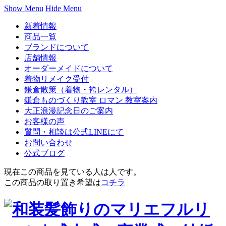
Show Menu
Hide Menu
新着情報
商品一覧
ブランドについて
店舗情報
オーダーメイドについて
着物リメイク受付
鎌倉散策（着物・袴レンタル）
鎌倉ものづくり教室 ロマン 教室案内
大正浪漫記念日のご案内
お客様の声
質問・相談は公式LINEにて
お問い合わせ
公式ブログ
現在この商品を見ている人は
人です。
この商品の取り置き希望は
コチラ