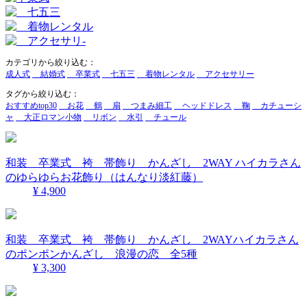
カテゴリから絞り込む：
成人式
結婚式
卒業式
七五三
着物レンタル
アクセサリー
タグから絞り込む：
おすすめtop30
お花
鶴
扇
つまみ細工
ヘッドドレス
鞠
カチューシ
ャ
大正ロマン小物
リボン
水引
チュール
和装 卒業式 袴 帯飾り かんざし 2WAY ハイカラさん
のゆらゆらお花飾り（はんなり淡紅藤）
¥ 4,900
和装 卒業式 袴 帯飾り かんざし 2WAYハイカラさん
のポンポンかんざし 浪漫の恋 全5種
¥ 3,300