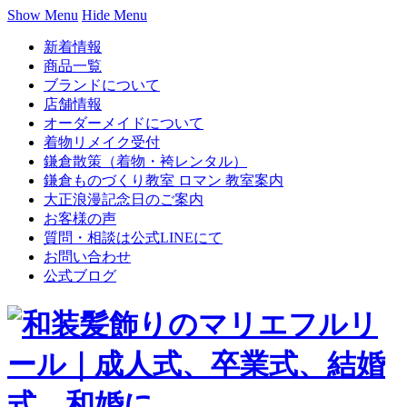
Show Menu
Hide Menu
新着情報
商品一覧
ブランドについて
店舗情報
オーダーメイドについて
着物リメイク受付
鎌倉散策（着物・袴レンタル）
鎌倉ものづくり教室 ロマン 教室案内
大正浪漫記念日のご案内
お客様の声
質問・相談は公式LINEにて
お問い合わせ
公式ブログ