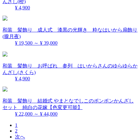
んざし(橙)
¥ 4,900
和装 髪飾り 成人式 漆黒の光輝き 粋なはいから扇飾り
(朧月夜)
¥ 19,500 ～ ¥ 39,000
和装 髪飾り お呼ばれ 参列 はいからさんのゆらゆらか
んざし(さくら)
¥ 4,900
和装 髪飾り 結婚式 やまとなでしこのポンポンかんざし
セット 純白の花嫁【色変更可能】
¥ 22,000 ～ ¥ 44,000
1
2
次へ