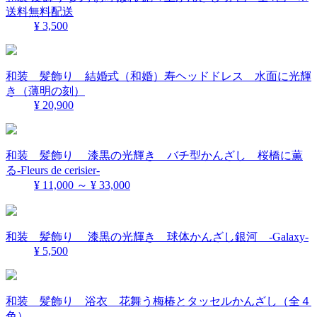
送料無料配送
¥ 3,500
和装 髪飾り 結婚式（和婚）寿ヘッドドレス 水面に光輝
き（薄明の刻）
¥ 20,900
和装 髪飾り 漆黒の光輝き バチ型かんざし 桜橋に薫
る-Fleurs de cerisier-
¥ 11,000 ～ ¥ 33,000
和装 髪飾り 漆黒の光輝き 球体かんざし銀河 -Galaxy-
¥ 5,500
和装 髪飾り 浴衣 花舞う梅椿とタッセルかんざし（全４
色）