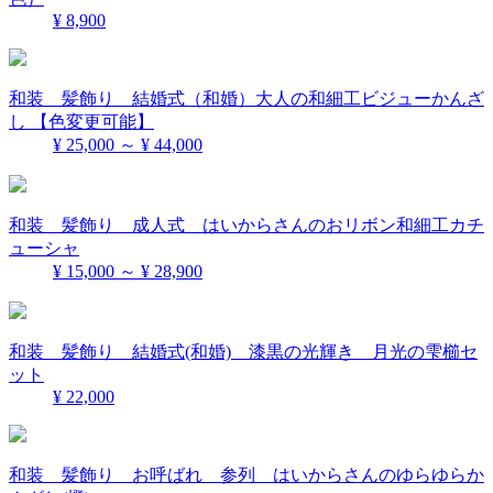
¥ 8,900
和装 髪飾り 結婚式（和婚）大人の和細工ビジューかんざ
し 【色変更可能】
¥ 25,000 ～ ¥ 44,000
和装 髪飾り 成人式 はいからさんのおリボン和細工カチ
ューシャ
¥ 15,000 ～ ¥ 28,900
和装 髪飾り 結婚式(和婚) 漆黒の光輝き 月光の雫櫛セ
ット
¥ 22,000
和装 髪飾り お呼ばれ 参列 はいからさんのゆらゆらか