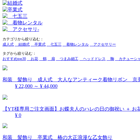
カテゴリから絞り込む：
成人式
結婚式
卒業式
七五三
着物レンタル
アクセサリー
タグから絞り込む：
おすすめtop30
お花
鶴
扇
つまみ細工
ヘッドドレス
鞠
カチューシ
和装 髪飾り 成人式 大人なアンティーク着物リボン 京
¥ 22,000 ～ ¥ 44,000
【YT様専用ご注文画面】お蝶夫人のハレの日の御祝い ＋ お
¥ 0
和装 髪飾り 卒業式 椿の大正浪漫な乙女飾り