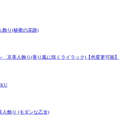
飾り(秘蜜の花路)
 京美人飾り(香り風に咲くライラック)【色変更可能】
KU
飾り (モダンな乙女)