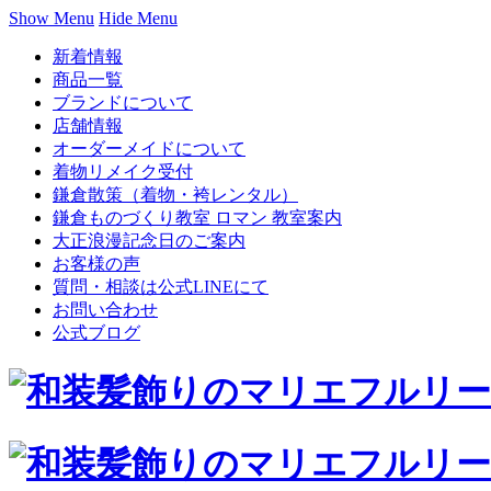
Show Menu
Hide Menu
新着情報
商品一覧
ブランドについて
店舗情報
オーダーメイドについて
着物リメイク受付
鎌倉散策（着物・袴レンタル）
鎌倉ものづくり教室 ロマン 教室案内
大正浪漫記念日のご案内
お客様の声
質問・相談は公式LINEにて
お問い合わせ
公式ブログ