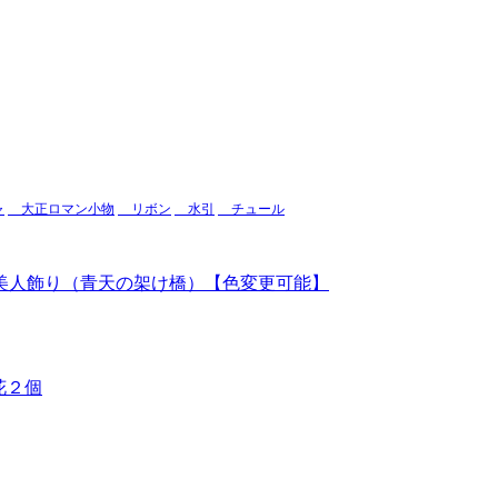
ャ
大正ロマン小物
リボン
水引
チュール
美人飾り（青天の架け橋）【色変更可能】
花２個