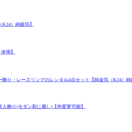
K24）純銀箔】
）使用】
飾り・レースリングのレンタル4点セット【純金箔（K24）純
人飾り(モダン彩に麗し)【色変更可能】