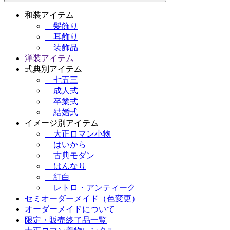
和装アイテム
髪飾り
耳飾り
装飾品
洋装アイテム
式典別アイテム
七五三
成人式
卒業式
結婚式
イメージ別アイテム
大正ロマン小物
はいから
古典モダン
はんなり
紅白
レトロ・アンティーク
セミオーダーメイド（色変更）
オーダーメイドについて
限定・販売終了品一覧