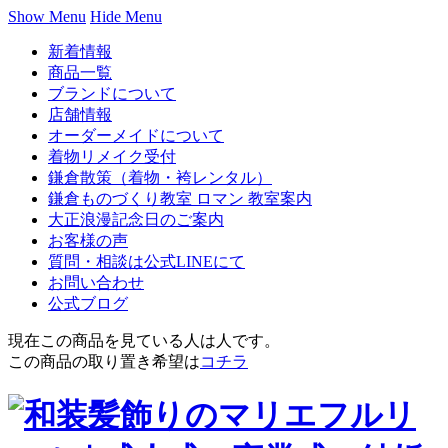
Show Menu
Hide Menu
新着情報
商品一覧
ブランドについて
店舗情報
オーダーメイドについて
着物リメイク受付
鎌倉散策（着物・袴レンタル）
鎌倉ものづくり教室 ロマン 教室案内
大正浪漫記念日のご案内
お客様の声
質問・相談は公式LINEにて
お問い合わせ
公式ブログ
現在この商品を見ている人は
人です。
この商品の取り置き希望は
コチラ