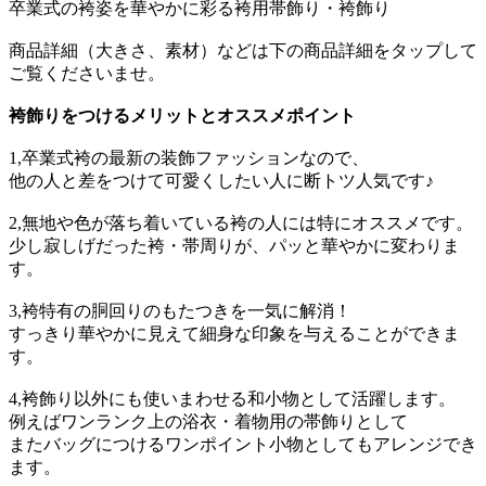
卒業式の袴姿を華やかに彩る袴用帯飾り・袴飾り
商品詳細（大きさ、素材）などは下の商品詳細をタップして
ご覧くださいませ。
袴飾りをつけるメリットとオススメポイント
1,卒業式袴の最新の装飾ファッションなので、
他の人と差をつけて可愛くしたい人に断トツ人気です♪
2,無地や色が落ち着いている袴の人には特にオススメです。
少し寂しげだった袴・帯周りが、パッと華やかに変わりま
す。
3,袴特有の胴回りのもたつきを一気に解消！
すっきり華やかに見えて細身な印象を与えることができま
す。
4,袴飾り以外にも使いまわせる和小物として活躍します。
例えばワンランク上の浴衣・着物用の帯飾りとして
またバッグにつけるワンポイント小物としてもアレンジでき
ます。