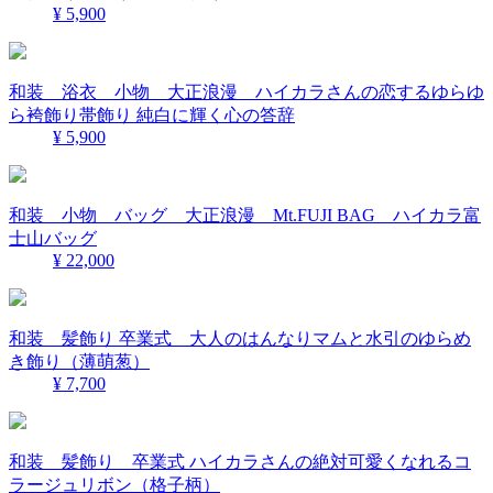
¥ 5,900
和装 浴衣 小物 大正浪漫 ハイカラさんの恋するゆらゆ
ら袴飾り帯飾り 純白に輝く心の答辞
¥ 5,900
和装 小物 バッグ 大正浪漫 Mt.FUJI BAG ハイカラ富
士山バッグ
¥ 22,000
和装 髪飾り 卒業式 大人のはんなりマムと水引のゆらめ
き飾り（薄萌葱）
¥ 7,700
和装 髪飾り 卒業式 ハイカラさんの絶対可愛くなれるコ
ラージュリボン（格子柄）