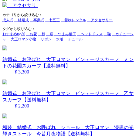
カテゴリから絞り込む：
成人式
結婚式
卒業式
七五三
着物レンタル
アクセサリー
タグから絞り込む：
おすすめtop30
お花
鶴
扇
つまみ細工
ヘッドドレス
鞠
カチューシ
ャ
大正ロマン小物
リボン
水引
チュール
結婚式 お呼ばれ 大正ロマン ビンテージスカーフ ミン
トの花園スカーフ【送料無料】
¥ 3,300
結婚式 お呼ばれ 大正ロマン ビンテージスカーフ 乙女
スカーフ【送料無料】
¥ 2,200
和装 結婚式 お呼ばれ ショール 大正ロマン 漆黒の光
輝きストール 今昔月夜物語【送料無料】