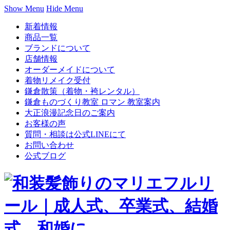
Show Menu
Hide Menu
新着情報
商品一覧
ブランドについて
店舗情報
オーダーメイドについて
着物リメイク受付
鎌倉散策（着物・袴レンタル）
鎌倉ものづくり教室 ロマン 教室案内
大正浪漫記念日のご案内
お客様の声
質問・相談は公式LINEにて
お問い合わせ
公式ブログ