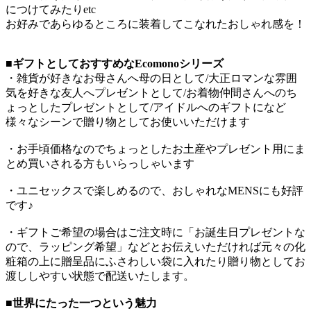
につけてみたりetc
お好みであらゆるところに装着してこなれたおしゃれ感を！
■ギフトとしておすすめなEcomonoシリーズ
・雑貨が好きなお母さんへ母の日として/大正ロマンな雰囲
気を好きな友人へプレゼントとして/お着物仲間さんへのち
ょっとしたプレゼントとして/アイドルへのギフトになど
様々なシーンで贈り物としてお使いいただけます
・お手頃価格なのでちょっとしたお土産やプレゼント用にま
とめ買いされる方もいらっしゃいます
・ユニセックスで楽しめるので、おしゃれなMENSにも好評
です♪
・ギフトご希望の場合はご注文時に「お誕生日プレゼントな
ので、ラッピング希望」などとお伝えいただければ元々の化
粧箱の上に贈呈品にふさわしい袋に入れたり贈り物としてお
渡ししやすい状態で配送いたします。
■世界にたった一つという魅力