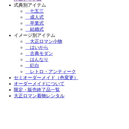
式典別アイテム
七五三
成人式
卒業式
結婚式
イメージ別アイテム
大正ロマン小物
はいから
古典モダン
はんなり
紅白
レトロ・アンティーク
セミオーダーメイド（色変更）
オーダーメイドについて
限定・販売終了品一覧
大正ロマン着物レンタル