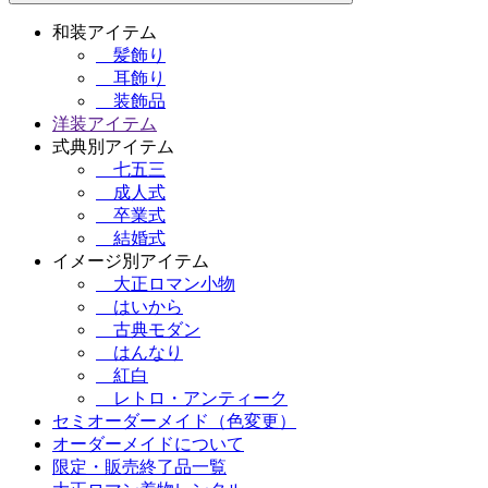
和装アイテム
髪飾り
耳飾り
装飾品
洋装アイテム
式典別アイテム
七五三
成人式
卒業式
結婚式
イメージ別アイテム
大正ロマン小物
はいから
古典モダン
はんなり
紅白
レトロ・アンティーク
セミオーダーメイド（色変更）
オーダーメイドについて
限定・販売終了品一覧