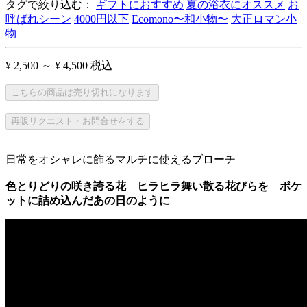
タグで絞り込む：
ギフトにおすすめ
夏の浴衣にオススメ
お
呼ばれシーン
4000円以下
Ecomono〜和小物〜
大正ロマン小
物
¥ 2,500 ～ ¥ 4,500
税込
こちらの商品は売り切れになります
再販リクエスト・お問合せをする
日常をオシャレに飾るマルチに使えるブローチ
色とりどりの咲き誇る花 ヒラヒラ舞い散る花びらを ポケ
ットに詰め込んだあの日のように