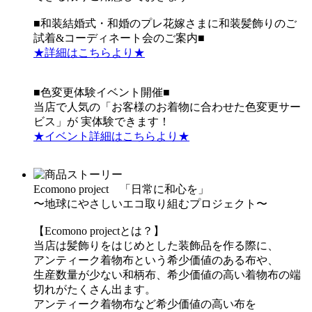
■和装結婚式・和婚のプレ花嫁さまに和装髪飾りのご
試着&コーディネート会のご案内■
★詳細はこちらより★
■色変更体験イベント開催■
当店で人気の「お客様のお着物に合わせた色変更サー
ビス」が 実体験できます！
★イベント詳細はこちらより★
Ecomono project 「日常に和心を」
〜地球にやさしいエコ取り組むプロジェクト〜
【Ecomono projectとは？】
当店は髪飾りをはじめとした装飾品を作る際に、
アンティーク着物布という希少価値のある布や、
生産数量が少ない和柄布、希少価値の高い着物布の端
切れがたくさん出ます。
アンティーク着物布など希少価値の高い布を