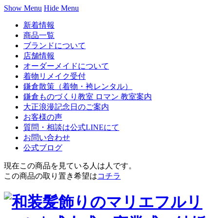
Show Menu
Hide Menu
新着情報
商品一覧
ブランドについて
店舗情報
オーダーメイドについて
着物リメイク受付
鎌倉散策（着物・袴レンタル）
鎌倉ものづくり教室 ロマン 教室案内
大正浪漫記念日のご案内
お客様の声
質問・相談は公式LINEにて
お問い合わせ
公式ブログ
現在この商品を見ている人は
人です。
この商品の取り置き希望は
コチラ