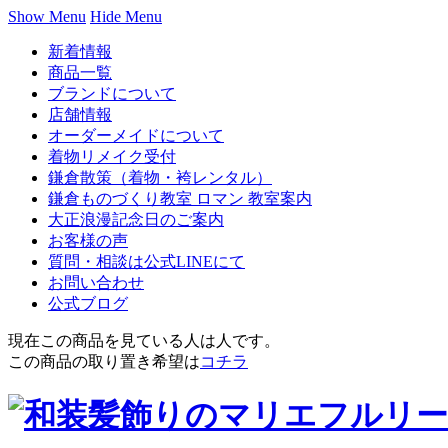
Show Menu
Hide Menu
新着情報
商品一覧
ブランドについて
店舗情報
オーダーメイドについて
着物リメイク受付
鎌倉散策（着物・袴レンタル）
鎌倉ものづくり教室 ロマン 教室案内
大正浪漫記念日のご案内
お客様の声
質問・相談は公式LINEにて
お問い合わせ
公式ブログ
現在この商品を見ている人は
人です。
この商品の取り置き希望は
コチラ