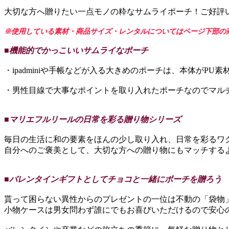
大切な方へ贈りたい一点モノの粋なサムライポーチ！ご好評
※使用している素材・商品サイズ・レンタルについてはページ下部の
■機能的でかっこいいサムライなポーチ
・ipadminiや手帳などが入る大きめのポーチは、本体が
・男性目線で大事なポイントを取り入れたポーチなのでマル
■マリエフルリールの日常を彩る贈り物シリーズ
毎日の生活に和の要素をほんの少し取り入れ、日常を彩るワ
自分へのご褒美として、大切な方への贈り物にもマッチする
■バレンタインギフトとしてチョコと一緒にポーチを贈ろう
貰って困らない異性からのプレゼントの一位は不動の「袋物
小物ケースは男女問わず誰にでもお喜びいただけるので安心