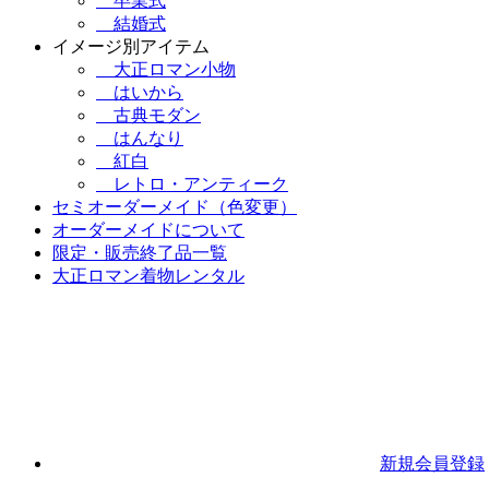
卒業式
結婚式
イメージ別アイテム
大正ロマン小物
はいから
古典モダン
はんなり
紅白
レトロ・アンティーク
セミオーダーメイド（色変更）
オーダーメイドについて
限定・販売終了品一覧
大正ロマン着物レンタル
新規会員登録