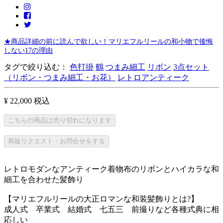
★商品詳細の前に読んで欲しい！マリエフルリールの和小物で後悔
しない17の理由
タグで絞り込む：
色打掛
鶴
つまみ細工
リボン
3点セット
（リボン・つまみ細工・お花）
レトロアンティーク
¥ 22,000
税込
こちらの商品は売り切れになります
再販リクエスト・お問合せをする
レトロモダンなアンティーク着物布のリボンとハイカラな和
細工を合わせた髪飾り
【マリエフルリールの大正ロマンな和装髪飾りとは?】
成人式 卒業式 結婚式 七五三 前撮りなど各種式典に相
応しい