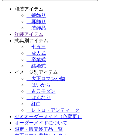
和装アイテム
髪飾り
耳飾り
装飾品
洋装アイテム
式典別アイテム
七五三
成人式
卒業式
結婚式
イメージ別アイテム
大正ロマン小物
はいから
古典モダン
はんなり
紅白
レトロ・アンティーク
セミオーダーメイド（色変更）
オーダーメイドについて
限定・販売終了品一覧