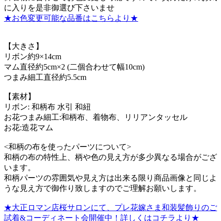
に入りを是非御選び下さいませ
★お色変更可能な品番はこちらより★
【大きさ】
リボン約9×14cm
マム直径約5cm×2 (二個合わせて幅10cm)
つまみ細工直径約5.5cm
【素材】
リボン: 和柄布 水引 和紐
お花つまみ細工:和柄布、着物布、リリアンタッセル
お花:造花マム
<和柄の布を使ったパーツについて>
和柄の布の特性上、柄や色の見え方が多少異なる場合がござ
います。
和柄パーツの雰囲気や見え方は出来る限り商品画像と同じよ
うな見え方で御作り致しますのでご理解お願いします。
★大正ロマン店桜サロンにて、プレ花嫁さま和装髪飾りのご
試着&コーディネート会開催中！詳しくはコチラより★