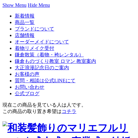
Show Menu
Hide Menu
新着情報
商品一覧
ブランドについて
店舗情報
オーダーメイドについて
着物リメイク受付
鎌倉散策（着物・袴レンタル）
鎌倉ものづくり教室 ロマン 教室案内
大正浪漫記念日のご案内
お客様の声
質問・相談は公式LINEにて
お問い合わせ
公式ブログ
現在この商品を見ている人は
人です。
この商品の取り置き希望は
コチラ