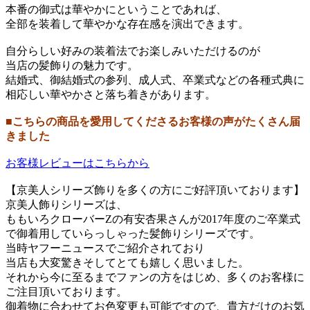
本番の御式は華やかにということであれば、
全部を装着して華やかな存在感を演出できます。
自分らしい好みの装着法でお楽しみいただけるのが
当店の髪飾りの魅力です。
結婚式、御結婚式の参列、成人式、卒業式などの各種式典に
相応しい華やかさと落ち着きがあります。
■こちらの商品を愛用してくださるお客様の声がたくさん届
きました
お客様レビューはこちらから
【京美人シリーズ飾りを多くの方にご好評頂いております】
京美人飾りシリーズは、
ももいろクローバーZの有安杏果さんが2017年度のご卒業式
で御着用していらっしゃった髪飾りシリーズです。
当時ヤフーニュースでご紹介されており
当店も大変驚きそしてとても嬉しく思いました。
それから今に至るまでファンの方をはじめ、多くのお客様に
ご注目頂いております。
御着物に合わせてお色変更も可能ですので、貴方だけのお気