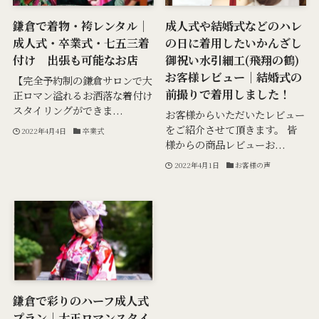
鎌倉で着物・袴レンタル｜
成人式や結婚式などのハレ
成人式・卒業式・七五三着
の日に着用したいかんざし
付け 出張も可能なお店
御祝い水引細工(飛翔の鶴)
お客様レビュー｜結婚式の
【完全予約制の鎌倉サロンで大
前撮りで着用しました！
正ロマン溢れるお洒落な着付け
スタイリングができま...
お客様からいただいたレビュー
をご紹介させて頂きます。 皆
2022年4月4日
卒業式
様からの商品レビューお...
2022年4月1日
お客様の声
鎌倉で彩りのハーフ成人式
プラン｜大正ロマンスタイ