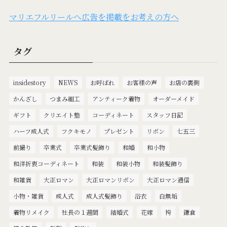
マリエフルリールへ広告を掲載をお考えの方へ
タグ
insidestory
NEWS
お呼ばれ
お客様の声
お店の裏側
かんざし
つまみ細工
アンティーク着物
オーダーメイド
ギフト
クリエイト塾
コーディネート
スタッフ日記
ハーフ成人式
フクキモノ
プレゼント
リボン
七五三
前撮り
卒業式
卒業式髪飾り
和婚
和小物
和洋折衷コーディネート
和装
和装小物
和装髪飾り
和雑貨
大正ロマン
大正ロマンリボン
大正ロマン通信
小物・雑貨
成人式
成人式髪飾り
浴衣
白無垢
着物リメイク
社長の１週間
結婚式
花嫁
袴
鎌倉