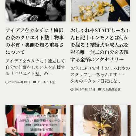
アイデアをカタチに！梅沢
おしゃれやSTAFFしーちゃ
杏奈のクリエイト塾｜物事
ん日記｜ホンモノとは何か
の本質・裏側を知る重要さ
を探る！結婚式や成人式を
について
彩る唯一無二の自分を表現
する金箔のアクセサリー
アイデアをカタチに！独立して
自分で仕事をしたい人を応援す
お久しぶりです！おしゃれやの
る「クリエイト塾」の...
スタッフしーちゃんです＾＾
久々のスタッフ日記にな...
2022年4月19日
クリエイト塾
2022年4月15日
大正浪漫通信