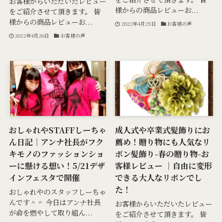
お客様からいただいたレビュー
様からの商品レビューお...
をご紹介させて頂きます。 皆
様からの商品レビューお...
2022年4月25日
お客様の声
2022年4月26日
お客様の声
おしゃれやSTAFFしーちゃ
成人式や卒業式髪飾りにお
ん日記｜アンナ社長がフク
薦め！贈り物にも人気なリ
キモノのファッションショ
ボン髪飾り-春の贈り物-お
ーに懸ける想い！5/21デザ
客様レビュー ｜自由に変形
インフェスタで開催
できる大人なリボンでし
た！
おしゃれやのスタッフしーちゃ
んです＾＾ 今日はアンナ社長
お客様からいただいたレビュー
が命を燃やして取り組ん...
をご紹介させて頂きます。 皆