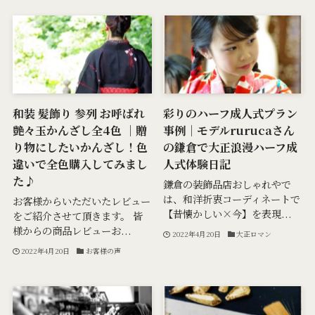
和装 髪飾り 参列 お呼ばれ
彩りのハーフ成人式プラン
艶々玉かんざし全4色 ｜贈
事例｜モデルrurucaさん
り物にしたいかんざし！色
の鎌倉で大正浪漫ハーフ成
違いで全色購入してみまし
人式体験日記
た♪
鎌倉の装飾品店おしゃれやで
は、和洋折衷コーディネートで
お客様からいただいたレビュー
【昔懐かしい×今】を表現...
をご紹介させて頂きます。 皆
様からの商品レビューお...
2022年4月20日
大正ロマン
2022年4月20日
お客様の声