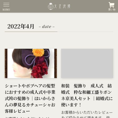
MENU
買い物
2022年4月
– date –
ショートやボブヘアの髪型
和装 髪飾り 成人式 結
におすすめの成人式や卒業
婚式 粋な和細工盛りボン
式袴の髪飾り｜はいからさ
ネ京美人セット ｜結婚式に
んの夢見るカチューシャお
使います！
客様レビュー
お客様からいただいたレビュー
をご紹介させて頂きます。 皆