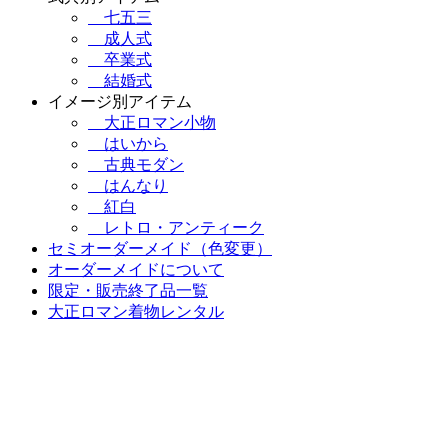
七五三
成人式
卒業式
結婚式
イメージ別アイテム
大正ロマン小物
はいから
古典モダン
はんなり
紅白
レトロ・アンティーク
セミオーダーメイド（色変更）
オーダーメイドについて
限定・販売終了品一覧
大正ロマン着物レンタル