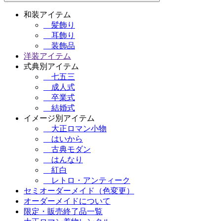
和装アイテム
髪飾り
耳飾り
装飾品
洋装アイテム
式典別アイテム
七五三
成人式
卒業式
結婚式
イメージ別アイテム
大正ロマン小物
はいから
古典モダン
はんなり
紅白
レトロ・アンティーク
セミオーダーメイド（色変更）
オーダーメイドについて
限定・販売終了品一覧