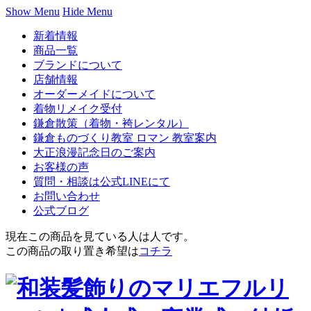
Show Menu
Hide Menu
新着情報
商品一覧
ブランドについて
店舗情報
オーダーメイドについて
着物リメイク受付
鎌倉散策（着物・袴レンタル）
鎌倉ものづくり教室 ロマン 教室案内
大正浪漫記念日のご案内
お客様の声
質問・相談は公式LINEにて
お問い合わせ
公式ブログ
現在この商品を見ている人は
人です。
この商品の取り置き希望は
コチラ