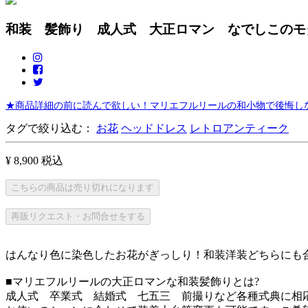
和装 髪飾り 成人式 大正ロマン なでしこのモ
★商品詳細の前に読んで欲しい！マリエフルリールの和小物で後悔しな
タグで絞り込む：
お花
ヘッドドレス
レトロアンティーク
¥ 8,900
税込
こちらの商品は売り切れになります
再販リクエスト・お問合せをする
はんなり色に染色したお花がぎっしり！和装洋装どちらにも
■マリエフルリールの大正ロマンな和装髪飾りとは?
成人式 卒業式 結婚式 七五三 前撮りなど各種式典に相