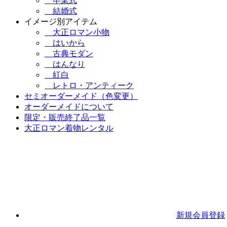
卒業式
結婚式
イメージ別アイテム
大正ロマン小物
はいから
古典モダン
はんなり
紅白
レトロ・アンティーク
セミオーダーメイド（色変更）
オーダーメイドについて
限定・販売終了品一覧
大正ロマン着物レンタル
新規会員登録