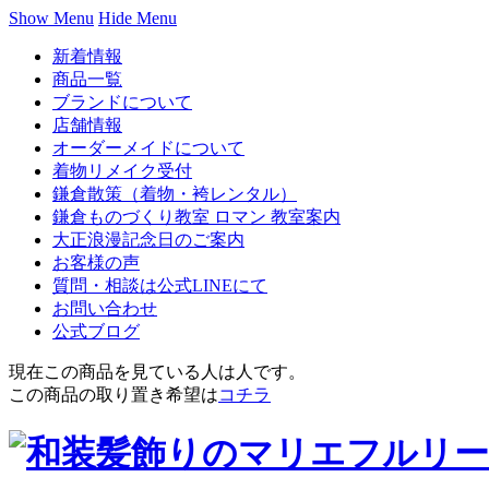
Show Menu
Hide Menu
新着情報
商品一覧
ブランドについて
店舗情報
オーダーメイドについて
着物リメイク受付
鎌倉散策（着物・袴レンタル）
鎌倉ものづくり教室 ロマン 教室案内
大正浪漫記念日のご案内
お客様の声
質問・相談は公式LINEにて
お問い合わせ
公式ブログ
現在この商品を見ている人は
人です。
この商品の取り置き希望は
コチラ