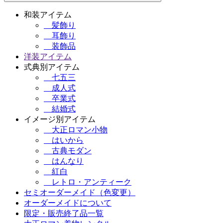
和装アイテム
髪飾り
耳飾り
装飾品
洋装アイテム
式典別アイテム
七五三
成人式
卒業式
結婚式
イメージ別アイテム
大正ロマン小物
はいから
古典モダン
はんなり
紅白
レトロ・アンティーク
セミオーダーメイド（色変更）
オーダーメイドについて
限定・販売終了品一覧