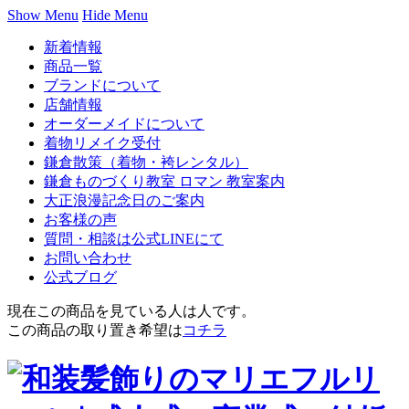
Show Menu
Hide Menu
新着情報
商品一覧
ブランドについて
店舗情報
オーダーメイドについて
着物リメイク受付
鎌倉散策（着物・袴レンタル）
鎌倉ものづくり教室 ロマン 教室案内
大正浪漫記念日のご案内
お客様の声
質問・相談は公式LINEにて
お問い合わせ
公式ブログ
現在この商品を見ている人は
人です。
この商品の取り置き希望は
コチラ