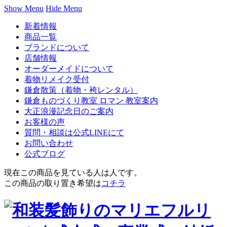
Show Menu
Hide Menu
新着情報
商品一覧
ブランドについて
店舗情報
オーダーメイドについて
着物リメイク受付
鎌倉散策（着物・袴レンタル）
鎌倉ものづくり教室 ロマン 教室案内
大正浪漫記念日のご案内
お客様の声
質問・相談は公式LINEにて
お問い合わせ
公式ブログ
現在この商品を見ている人は
人です。
この商品の取り置き希望は
コチラ