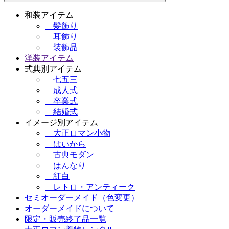
和装アイテム
髪飾り
耳飾り
装飾品
洋装アイテム
式典別アイテム
七五三
成人式
卒業式
結婚式
イメージ別アイテム
大正ロマン小物
はいから
古典モダン
はんなり
紅白
レトロ・アンティーク
セミオーダーメイド（色変更）
オーダーメイドについて
限定・販売終了品一覧