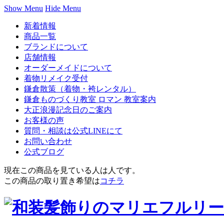
Show Menu
Hide Menu
新着情報
商品一覧
ブランドについて
店舗情報
オーダーメイドについて
着物リメイク受付
鎌倉散策（着物・袴レンタル）
鎌倉ものづくり教室 ロマン 教室案内
大正浪漫記念日のご案内
お客様の声
質問・相談は公式LINEにて
お問い合わせ
公式ブログ
現在この商品を見ている人は
人です。
この商品の取り置き希望は
コチラ