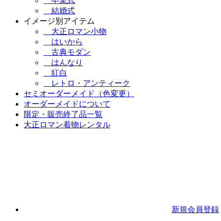
卒業式
結婚式
イメージ別アイテム
大正ロマン小物
はいから
古典モダン
はんなり
紅白
レトロ・アンティーク
セミオーダーメイド（色変更）
オーダーメイドについて
限定・販売終了品一覧
大正ロマン着物レンタル
新規会員登録