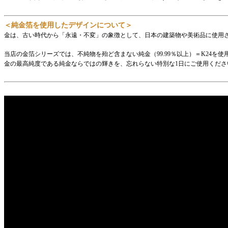
＜純金箔を使用したデザインについて＞
金は、古い時代から「永遠・不変」の象徴として、日本の建築物や美術品に使用
当店の金箔シリーズでは、不純物を殆ど含まない純金（99.99％以上）＝K24を使
金の最高純度である純金ならではの輝きを、忘れらない特別な1日にご使用くださ