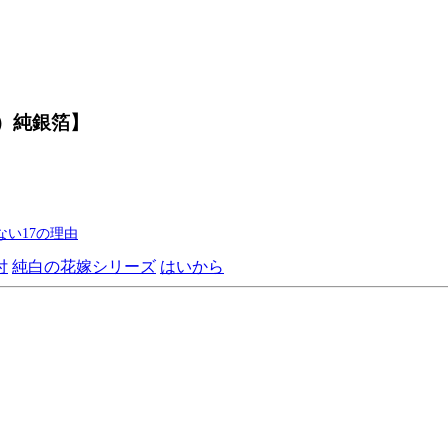
）純銀箔】
い17の理由
付
純白の花嫁シリーズ
はいから