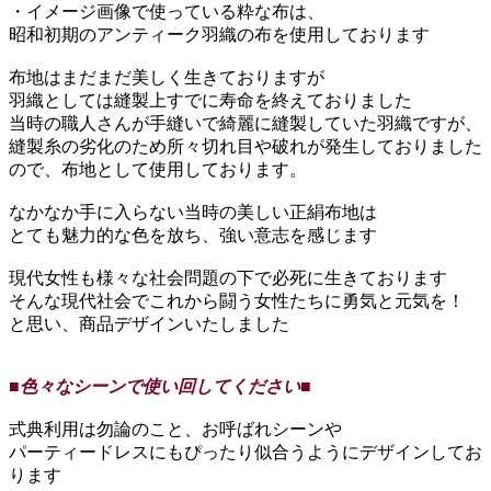
・イメージ画像で使っている粋な布は、
昭和初期のアンティーク羽織の布を使用しております
布地はまだまだ美しく生きておりますが
羽織としては縫製上すでに寿命を終えておりました
当時の職人さんが手縫いで綺麗に縫製していた羽織ですが、
縫製糸の劣化のため所々切れ目や破れが発生しておりました
ので、布地として使用しております。
なかなか手に入らない当時の美しい正絹布地は
とても魅力的な色を放ち、強い意志を感じます
現代女性も様々な社会問題の下で必死に生きております
そんな現代社会でこれから闘う女性たちに勇気と元気を！
と思い、商品デザインいたしました
■色々なシーンで使い回してください■
式典利用は勿論のこと、お呼ばれシーンや
パーティードレスにもぴったり似合うようにデザインしてお
ります