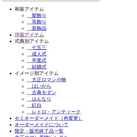
和装アイテム
髪飾り
耳飾り
装飾品
洋装アイテム
式典別アイテム
七五三
成人式
卒業式
結婚式
イメージ別アイテム
大正ロマン小物
はいから
古典モダン
はんなり
紅白
レトロ・アンティーク
セミオーダーメイド（色変更）
オーダーメイドについて
限定・販売終了品一覧