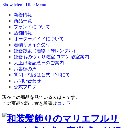
Show Menu
Hide Menu
新着情報
商品一覧
ブランドについて
店舗情報
オーダーメイドについて
着物リメイク受付
鎌倉散策（着物・袴レンタル）
鎌倉ものづくり教室 ロマン 教室案内
大正浪漫記念日のご案内
お客様の声
質問・相談は公式LINEにて
お問い合わせ
公式ブログ
現在この商品を見ている人は
人です。
この商品の取り置き希望は
コチラ