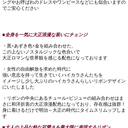
ングやお呼ばれのドレスやワンピースなどにも似合いますの
でご安心ください
■全身を一気に大正浪漫な装いにチェンジ
・黒×あずき色×金を組み合わせた、
この上ないノスタルジックな色合いで
大正ロマンな世界観を感じる配色になっております
・女性の自由解放を求めた時代に
強い意志を持って生きていくハイカラさんたちを
イメージし少し大ぶりのハイカラさんらしいリボンデザイン
にいたしました
・リボンの中央にあるチュール×ビジューの組み合わせはま
さに和洋折衷の大正浪漫配色になっており、存在感は抜群！
身に着けるだけで明治～大正の時代にタイムスリムップしま
す
■大人の上品な粋な可愛さを最大限に表現するリボン