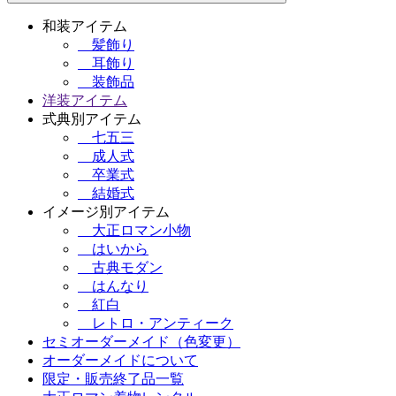
和装アイテム
髪飾り
耳飾り
装飾品
洋装アイテム
式典別アイテム
七五三
成人式
卒業式
結婚式
イメージ別アイテム
大正ロマン小物
はいから
古典モダン
はんなり
紅白
レトロ・アンティーク
セミオーダーメイド（色変更）
オーダーメイドについて
限定・販売終了品一覧