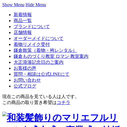
Show Menu
Hide Menu
新着情報
商品一覧
ブランドについて
店舗情報
オーダーメイドについて
着物リメイク受付
鎌倉散策（着物・袴レンタル）
鎌倉ものづくり教室 ロマン 教室案内
大正浪漫記念日のご案内
お客様の声
質問・相談は公式LINEにて
お問い合わせ
公式ブログ
現在この商品を見ている人は
人です。
この商品の取り置き希望は
コチラ