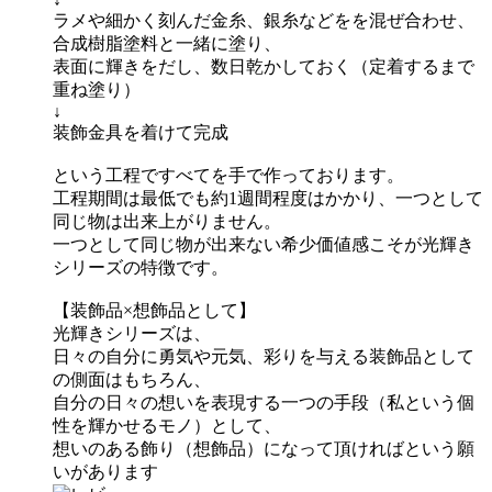
ラメや細かく刻んだ金糸、銀糸などをを混ぜ合わせ、
合成樹脂塗料と一緒に塗り、
表面に輝きをだし、数日乾かしておく（定着するまで
重ね塗り）
↓
装飾金具を着けて完成
という工程ですべてを手で作っております。
工程期間は最低でも約1週間程度はかかり、一つとして
同じ物は出来上がりません。
一つとして同じ物が出来ない希少価値感こそが光輝き
シリーズの特徴です。
【装飾品×想飾品として】
光輝きシリーズは、
日々の自分に勇気や元気、彩りを与える装飾品として
の側面はもちろん、
自分の日々の想いを表現する一つの手段（私という個
性を輝かせるモノ）として、
想いのある飾り（想飾品）になって頂ければという願
いがあります