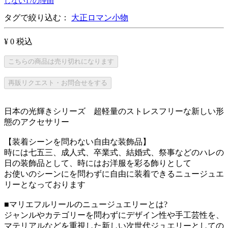
しない17の理由
タグで絞り込む：
大正ロマン小物
¥ 0
税込
こちらの商品は売り切れになります
再販リクエスト・お問合せをする
日本の光輝きシリーズ 超軽量のストレスフリーな新しい形
態のアクセサリー
【装着シーンを問わない自由な装飾品】
時には七五三、成人式、卒業式、結婚式、祭事などのハレの
日の装飾品として、時にはお洋服を彩る飾りとして
お使いのシーンにを問わずに自由に装着できるニュージュエ
リーとなっております
■マリエフルリールのニュージュエリーとは?
ジャンルやカテゴリーを問わずにデザイン性や手工芸性を、
マテリアルなどを重視した新しい次世代ジュエリーとしての