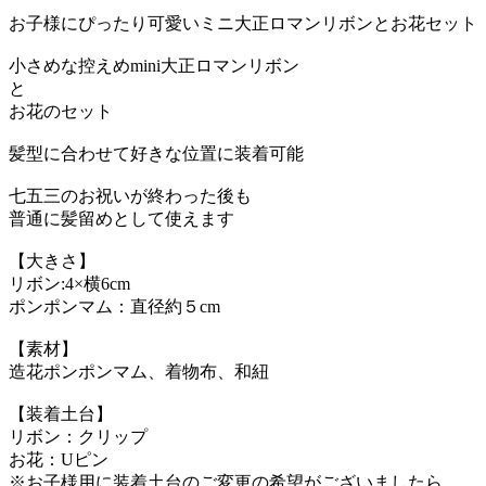
お子様にぴったり可愛いミニ大正ロマンリボンとお花セット
小さめな控えめmini大正ロマンリボン
と
お花のセット
髪型に合わせて好きな位置に装着可能
七五三のお祝いが終わった後も
普通に髪留めとして使えます
【大きさ】
リボン:4×横6cm
ポンポンマム：直径約５cm
【素材】
造花ポンポンマム、着物布、和紐
【装着土台】
リボン：クリップ
お花：Uピン
※お子様用に装着土台のご変更の希望がございましたら