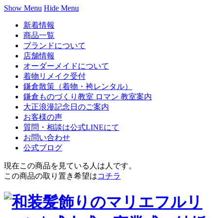
Show Menu
Hide Menu
新着情報
商品一覧
ブランドについて
店舗情報
オーダーメイドについて
着物リメイク受付
鎌倉散策（着物・袴レンタル）
鎌倉ものづくり教室 ロマン 教室案内
大正浪漫記念日のご案内
お客様の声
質問・相談は公式LINEにて
お問い合わせ
公式ブログ
現在この商品を見ている人は
人です。
この商品の取り置き希望は
コチラ