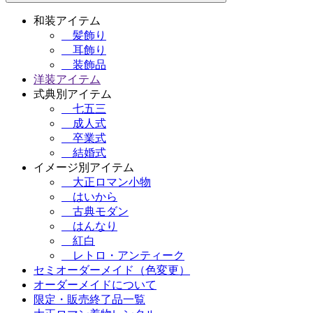
和装アイテム
髪飾り
耳飾り
装飾品
洋装アイテム
式典別アイテム
七五三
成人式
卒業式
結婚式
イメージ別アイテム
大正ロマン小物
はいから
古典モダン
はんなり
紅白
レトロ・アンティーク
セミオーダーメイド（色変更）
オーダーメイドについて
限定・販売終了品一覧