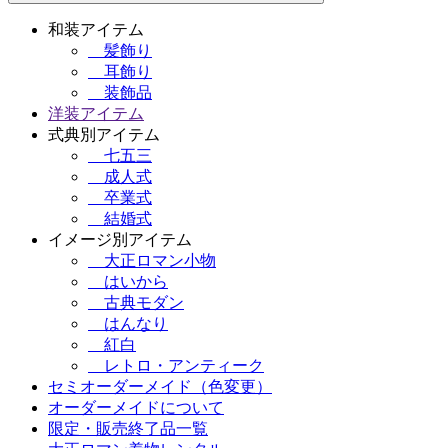
和装アイテム
髪飾り
耳飾り
装飾品
洋装アイテム
式典別アイテム
七五三
成人式
卒業式
結婚式
イメージ別アイテム
大正ロマン小物
はいから
古典モダン
はんなり
紅白
レトロ・アンティーク
セミオーダーメイド（色変更）
オーダーメイドについて
限定・販売終了品一覧