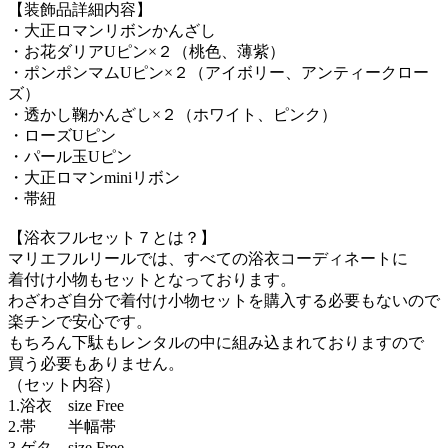
【装飾品詳細内容】
・大正ロマンリボンかんざし
・お花ダリアUピン×２（桃色、薄紫）
・ポンポンマムUピン×２（アイボリー、アンティークロー
ズ）
・透かし鞠かんざし×２（ホワイト、ピンク）
・ローズUピン
・パール玉Uピン
・大正ロマンminiリボン
・帯紐
【浴衣フルセット７とは？】
マリエフルリールでは、すべての浴衣コーディネートに
着付け小物もセットとなっております。
わざわざ自分で着付け小物セットを購入する必要もないので
楽チンで安心です。
もちろん下駄もレンタルの中に組み込まれておりますので
買う必要もありません。
（セット内容）
1.浴衣 size Free
2.帯 半幅帯
3.ゲタ size Free