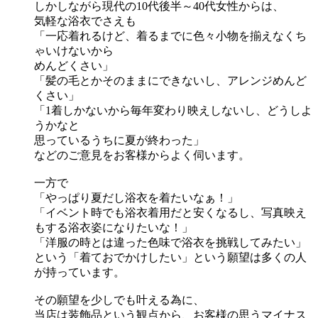
しかしながら現代の10代後半～40代女性からは、
気軽な浴衣でさえも
「一応着れるけど、着るまでに色々小物を揃えなくち
ゃいけないから
めんどくさい」
「髪の毛とかそのままにできないし、アレンジめんど
くさい」
「1着しかないから毎年変わり映えしないし、どうしよ
うかなと
思っているうちに夏が終わった」
などのご意見をお客様からよく伺います。
一方で
「やっぱり夏だし浴衣を着たいなぁ！」
「イベント時でも浴衣着用だと安くなるし、写真映え
もする浴衣姿になりたいな！」
「洋服の時とは違った色味で浴衣を挑戦してみたい」
という「着ておでかけしたい」という願望は多くの人
が持っています。
その願望を少しでも叶える為に、
当店は装飾品という観点から、お客様の思うマイナス