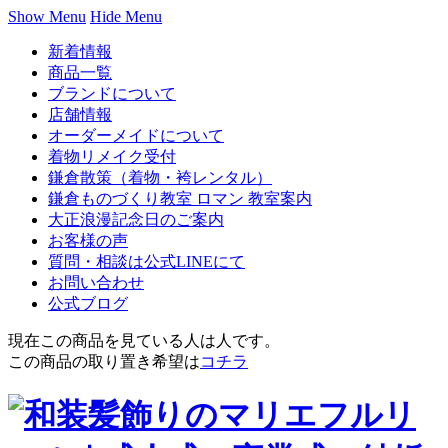
Show Menu
Hide Menu
新着情報
商品一覧
ブランドについて
店舗情報
オーダーメイドについて
着物リメイク受付
鎌倉散策（着物・袴レンタル）
鎌倉ものづくり教室 ロマン 教室案内
大正浪漫記念日のご案内
お客様の声
質問・相談は公式LINEにて
お問い合わせ
公式ブログ
現在この商品を見ている人は
人です。
この商品の取り置き希望は
コチラ