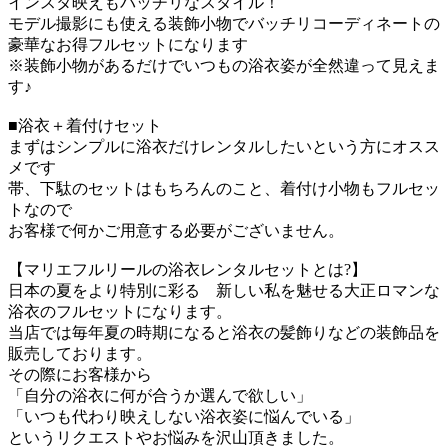
インスタ映えもバッチリなスタイル！
モデル撮影にも使える装飾小物でバッチリコーディネートの
豪華なお得フルセットになります
※装飾小物があるだけでいつもの浴衣姿が全然違って見えま
す♪
■浴衣＋着付けセット
まずはシンプルに浴衣だけレンタルしたいという方にオスス
メです
帯、下駄のセットはもちろんのこと、着付け小物もフルセッ
トなので
お客様で何かご用意する必要がございません。
【マリエフルリールの浴衣レンタルセットとは?】
日本の夏をより特別に彩る 新しい私を魅せる大正ロマンな
浴衣のフルセットになります。
当店では毎年夏の時期になると浴衣の髪飾りなどの装飾品を
販売しております。
その際にお客様から
「自分の浴衣に何が合うか選んで欲しい」
「いつも代わり映えしない浴衣姿に悩んでいる」
というリクエストやお悩みを沢山頂きました。