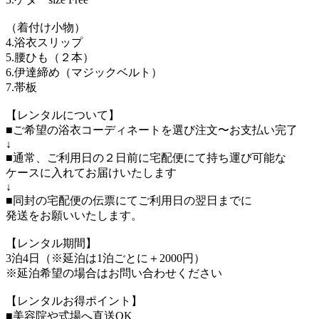
（着付け小物）
4.浴衣スリップ
5.腰ひも（２本）
6.伊達締め（マジックベルト）
7.帯板
【レンタルについて】
■ご希望の浴衣コーディネートを選び注文〜お支払い完了
↓
■通常、ご利用日の２日前に宅配便にて持ち運び可能な
ケースに入れてお届けいたします
↓
■同封の宅配便の伝票にてご利用日の翌日までに
発送をお願いいたします。
【レンタル期間】
3泊4日（※延泊は1泊ごとに＋2000円）
※延泊希望の場合はお問い合わせください
【レンタルお得ポイント】
■美容院や式場へ直送OK