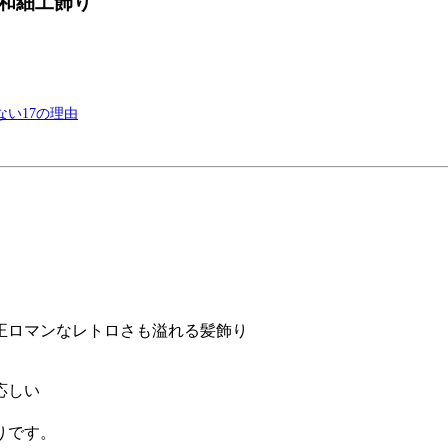
和細工飾り
い17の理由
正ロマンなレトロさも溢れる髪飾り
応しい
りです。