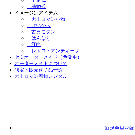
卒業式
結婚式
イメージ別アイテム
大正ロマン小物
はいから
古典モダン
はんなり
紅白
レトロ・アンティーク
セミオーダーメイド（色変更）
オーダーメイドについて
限定・販売終了品一覧
大正ロマン着物レンタル
新規会員登録