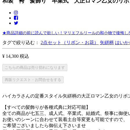
和装 袴 髪飾り 卒業式 大正ロマン乙女のリボン
★商品詳細の前に読んで欲しい！マリエフルリールの和小物で後悔しな
タグで絞り込む：
2点セット（リボン・お花）
矢絣柄
はいか
¥ 14,300
税込
こちらの商品は売り切れになります
再販リクエスト・お問合せをする
ハイカラさんの定番スタイル矢絣柄の大正ロマン乙女のリボ
【すべての髪飾りが各種式典に対応可能】
全ての商品が七五三、成人式、卒業式、結婚式、祭事に御使
お使いのシーンに合わせて装着土台等変更も可能ですので、
ご希望ございましたら御伝え下さいませ