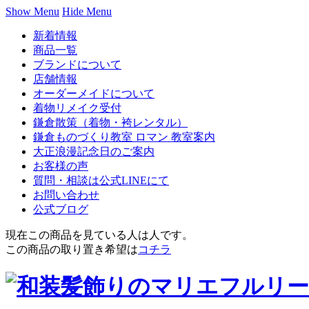
Show Menu
Hide Menu
新着情報
商品一覧
ブランドについて
店舗情報
オーダーメイドについて
着物リメイク受付
鎌倉散策（着物・袴レンタル）
鎌倉ものづくり教室 ロマン 教室案内
大正浪漫記念日のご案内
お客様の声
質問・相談は公式LINEにて
お問い合わせ
公式ブログ
現在この商品を見ている人は
人です。
この商品の取り置き希望は
コチラ