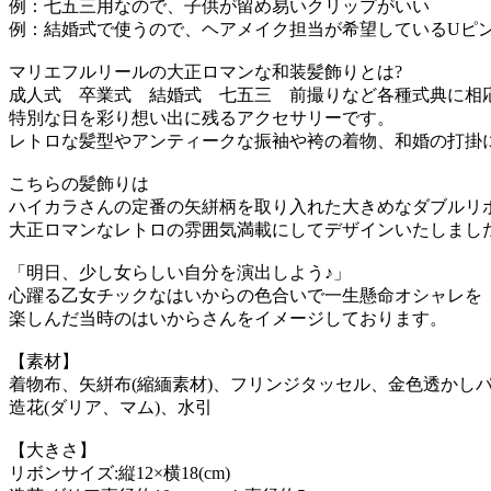
例：七五三用なので、子供が留め易いクリップがいい
例：結婚式で使うので、ヘアメイク担当が希望しているUピ
マリエフルリールの大正ロマンな和装髪飾りとは?
成人式 卒業式 結婚式 七五三 前撮りなど各種式典に相
特別な日を彩り想い出に残るアクセサリーです。
レトロな髪型やアンティークな振袖や袴の着物、和婚の打掛
こちらの髪飾りは
ハイカラさんの定番の矢絣柄を取り入れた大きめなダブルリ
大正ロマンなレトロの雰囲気満載にしてデザインいたしまし
「明日、少し女らしい自分を演出しよう♪」
心躍る乙女チックなはいからの色合いで一生懸命オシャレを
楽しんだ当時のはいからさんをイメージしております。
【素材】
着物布、矢絣布(縮緬素材)、フリンジタッセル、金色透かし
造花(ダリア、マム)、水引
【大きさ】
リボンサイズ:縦12×横18(cm)