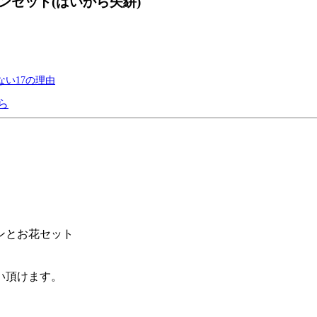
セット(はいから矢絣)
い17の理由
ら
ンとお花セット
い頂けます。