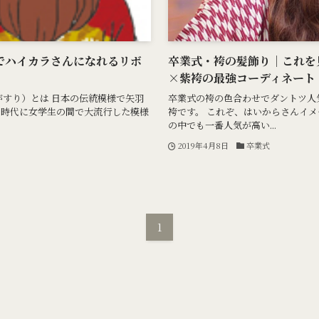
でハイカラさんになれるリボ
卒業式・袴の髪飾り｜これを
×紫袴の最強コーディネート
やがすり）とは 日本の伝統模様で矢羽
卒業式の袴の色合わせでダントツ人
正時代に女学生の間で大流行した模様
袴です。 これぞ、はいからさんイメ
の中でも一番人気が高い...
2019年4月8日
卒業式
1