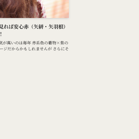
見れば安心赤（矢絣・矢羽根）
！
気が高いのは毎年 赤系色の着物×紫の
ージだからかもしれませんが さらにそ