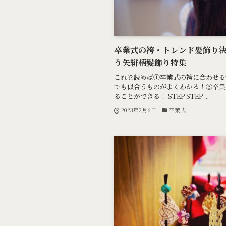
卒業式の袴・トレンド髪飾り
う矢絣柄髪飾り特集
これを読めば①卒業式の袴に合わせる
でも似合うものがよくわかる！③卒業
ることができる！ STEP STEP ...
2023年2月6日
卒業式