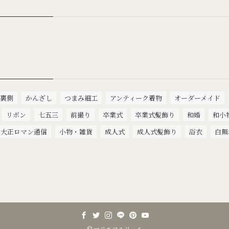
裏側
かんざし
つまみ細工
アンティーク着物
オーダーメイド
リボン
七五三
前撮り
卒業式
卒業式髪飾り
和婚
和小
大正ロマン通信
小物・雑貨
成人式
成人式髪飾り
浴衣
白無
©
マリエフルリール