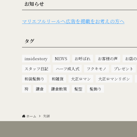
お知らせ
マリエフルリールへ広告を掲載をお考えの方へ
タグ
insidestory
NEWS
お呼ばれ
お客様の声
お店の
スタッフ日記
ハーフ成人式
フクキモノ
プレゼント
和装髪飾り
和雑貨
大正ロマン
大正ロマンリボン
袴
鎌倉
鎌倉散策
髪型
髪飾り
ホーム
矢絣