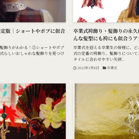
決定版｜ショートやボブに似合
卒業式袴飾り・髪飾りの永久
んな髪型にも袴にも似合うア
髪飾りがわかる！②ショートやボブ
卒業式を迎える卒業生の皆様に、ど
式らしいおしゃれな髪飾りを見つけ
式の定番の袴飾り、髪飾りについて
タイルに合わせやすい矢絣...
2022年3月8日
卒業式