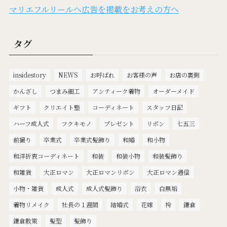
マリエフルリールへ広告を掲載をお考えの方へ
タグ
insidestory
NEWS
お呼ばれ
お客様の声
お店の裏側
かんざし
つまみ細工
アンティーク着物
オーダーメイド
ギフト
クリエイト塾
コーディネート
スタッフ日記
ハーフ成人式
フクキモノ
プレゼント
リボン
七五三
前撮り
卒業式
卒業式髪飾り
和婚
和小物
和洋折衷コーディネート
和装
和装小物
和装髪飾り
和雑貨
大正ロマン
大正ロマンリボン
大正ロマン通信
小物・雑貨
成人式
成人式髪飾り
浴衣
白無垢
着物リメイク
社長の１週間
結婚式
花嫁
袴
鎌倉
鎌倉散策
髪型
髪飾り