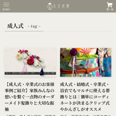
MENU
買い物
成人式
– tag –
【成人式・卒業式のお客様
成人式・結婚式・卒業式・
事例ご紹介】家族みんなの
浴衣でもマルチに使える帯
想いを繋ぐ一点物のオーダ
飾りとは｜簡単にコーディ
ーメイド髪飾りと大切な振
ネートが決まるクリップ式
袖
やかんざしがオススメ