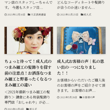
マン店のスタッフしーちゃんで
どんなコーディネートや髪飾り
す。 今週もスタッフ目...
が合うのか迷いません...
2021年12月16日
大正浪漫通信
2021年11月25日
成人式
ちょっと待って！成人式の
成人式お客様の声｜私の思
つまみ細工の髪飾りを探す
い出の一つになりまし
前の注意点！お洒落なつま
た！！
み細工と野暮ったくなるつ
お客様からいただいたご購入後
まみ細工の違い
のお客様の声をご紹介させて頂
きます。 お客様のお声...
＜2021年最新つまみ細工の髪
飾り＞ 鎌倉にある和装髪飾り
2021年5月28日
お客様の声
専門店「おしゃれや」が必...
2021年11月4日
成人式