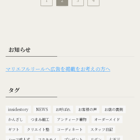
1
2
3
4
お知らせ
マリエフルリールへ広告を掲載をお考えの方へ
タグ
insidestory
NEWS
お呼ばれ
お客様の声
お店の裏側
かんざし
つまみ細工
アンティーク着物
オーダーメイド
ギフト
クリエイト塾
コーディネート
スタッフ日記
ハーフ成人式
フクキモノ
プレゼント
リボン
七五三