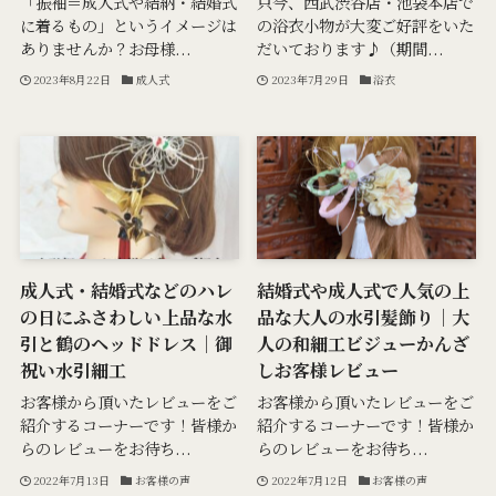
「振袖＝成人式や結納・結婚式
只今、西武渋谷店・池袋本店で
に着るもの」というイメージは
の浴衣小物が大変ご好評をいた
ありませんか？お母様...
だいております♪（期間...
2023年8月22日
成人式
2023年7月29日
浴衣
成人式・結婚式などのハレ
結婚式や成人式で人気の上
の日にふさわしい上品な水
品な大人の水引髪飾り｜大
引と鶴のヘッドドレス｜御
人の和細工ビジューかんざ
祝い水引細工
しお客様レビュー
お客様から頂いたレビューをご
お客様から頂いたレビューをご
紹介するコーナーです！皆様か
紹介するコーナーです！皆様か
らのレビューをお待ち...
らのレビューをお待ち...
2022年7月13日
お客様の声
2022年7月12日
お客様の声