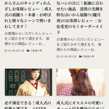
からさんのキャンディかん
なハレの日に！振袖に合わ
ざしお客様レビュー ｜成人
せたい逸品 漆黒の光輝き
式の前撮り・本番・お呼ば
粋なはいから扇飾り(朧月
れと様々なシーンで使いま
夜)のお客様レビュー ｜お
わしてます！
色変更のセミオーダーメイ
ド
お客様からいただいたレビュー
をご紹介させて頂きます。 皆
お客様からいただいたレビュー
様からの商品レビューお...
をご紹介させて頂きます。 皆
様からの商品レビューお...
2022年3月21日
お客様の声
2022年3月15日
お客様の声
必ず満足できる！成人式の
成人式にオススメの可愛い
髪飾り選び方 ４STEP
チュール付き魔法のリボン|