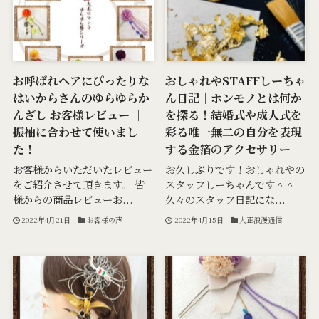
お呼ばれヘアにぴったりな
おしゃれやSTAFFしーちゃ
はいからさんのゆらゆらか
ん日記｜ホンモノとは何か
んざし お客様レビュー ｜
を探る！結婚式や成人式を
振袖に合わせて使いまし
彩る唯一無二の自分を表現
た！
する金箔のアクセサリー
お客様からいただいたレビュー
お久しぶりです！おしゃれやの
をご紹介させて頂きます。 皆
スタッフしーちゃんです＾＾
様からの商品レビューお...
久々のスタッフ日記にな...
2022年4月21日
お客様の声
2022年4月15日
大正浪漫通信