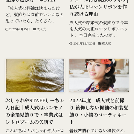
私が大正ロマンリボンを作
「成人式の振袖は決まったけ
り続ける理由
ど、髪飾りは直前でいいかなと
思っていたら、たくさん...
成人式や結婚式の髪飾りで今年
も人気の大正ロマンリボンネッ
2022年2月15日
成人式
ト！ 本日完成したのが...
2021年12月20日
成人式
おしゃれやSTAFFしーちゃ
2022年度 成人式と前撮
ん日記｜成人式はホンモノ
り|後悔しない振袖の和装髪
の金箔髪飾りで・卒業式は
飾り・小物のコーディネー
レトロブームの矢絣で
ト
こんにちは！おしゃれや大正ロ
普段着慣れていない和装だと、