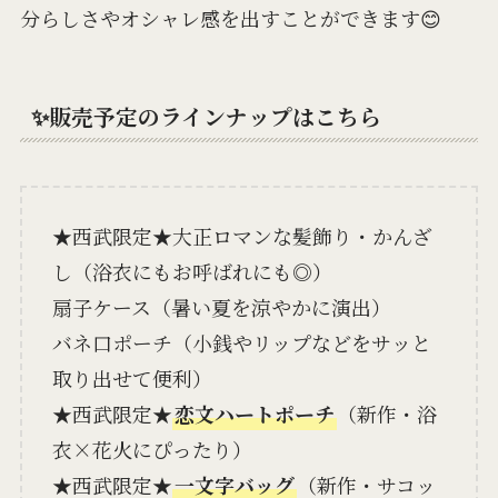
分らしさやオシャレ感を出すことができます😊
✨
販売予定のラインナップはこちら
★西武限定★大正ロマンな髪飾り・かんざ
し（浴衣にもお呼ばれにも◎）
扇子ケース（暑い夏を涼やかに演出）
バネ口ポーチ（小銭やリップなどをサッと
取り出せて便利）
★西武限定★
恋文ハートポーチ
（新作・浴
衣×花火にぴったり）
★西武限定★
一文字バッグ
（新作・サコッ