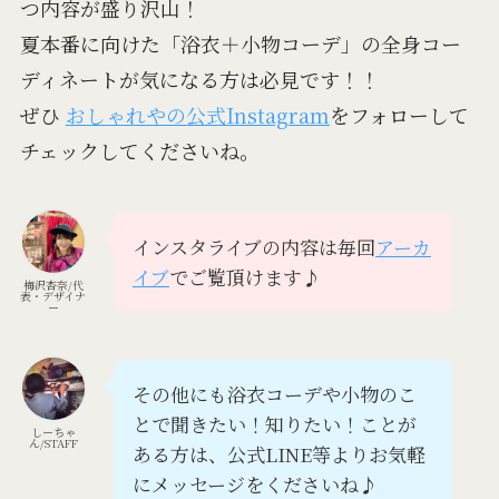
つ内容が盛り沢山！
夏本番に向けた「浴衣＋小物コーデ」の全身コー
ディネートが気になる方は必見です！！
ぜひ
おしゃれやの公式Instagram
をフォローして
チェックしてくださいね。
インスタライブの内容は毎回
アーカ
イブ
でご覧頂けます♪
梅沢杏奈/代
表・デザイナ
ー
その他にも浴衣コーデや小物のこ
とで聞きたい！知りたい！ことが
しーちゃ
ん/STAFF
ある方は、公式LINE等よりお気軽
にメッセージをくださいね♪