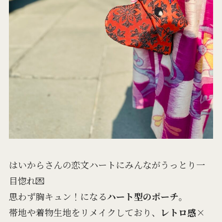
はいからさんの恋文ハートにみんながうっとり一
目惚れ💌
思わず胸キュン！になる
ハート型のポーチ
。
帯地や着物生地をリメイクしており、
レトロ感×