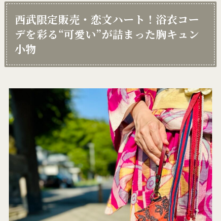
西武限定販売・恋文ハート！浴衣コー
デを彩る“
可愛い”が詰まった胸キュン
小物