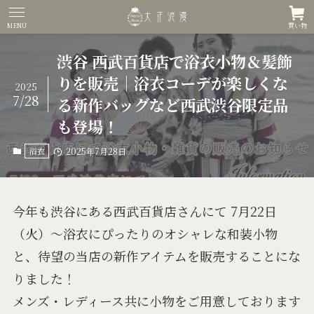
MENU
買い物
渋谷 西武百貨店で浴衣小物＆髪飾
りを販売｜浴衣コーデが楽しくな
2025
7/28
る新作バッグなど西武渋谷限定品
も登場！
浴衣
2025年7月28日
今年も渋谷にある西武百貨店さんにて 7月22日
（火）～浴衣にぴったりのオシャレな和装小物
と、待望の当店の新作アイテムを販売することにな
りました！
メンズ・レディース共に小物をご用意しております