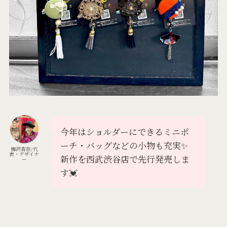
今年はショルダーにできるミニポ
ーチ・バッグなどの小物も充実✨
梅沢杏奈/代
表・デザイナ
新作を西武渋谷店で先行発売しま
ー
す💓