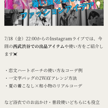
7/18（金）22:00からのInstagramライブでは、今
回の
西武渋谷での出品アイテム
や使い方をご紹介し
ます💓
・恋文ハートポーチの使い方＆コーデ例
・一文字バッグの2WAYアレンジ方法
・夏の着こなし×和小物のリアルコーデ
など浴衣でのお出かけ・普段使いどちらにも役立