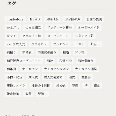
タグ
insidestory
NEWS
お呼ばれ
お客様の声
お店の裏側
かんざし
つまみ細工
アンティーク着物
オーダーメイド
ギフト
クリエイト塾
コーディネート
スタッフ日記
ハーフ成人式
フクキモノ
プレゼント
リボン
七五三
前撮り
卒業式
卒業式髪飾り
和婚
和小物
和洋折衷コーディネート
和装
和装小物
和装髪飾り
和雑貨
大正ロマン
大正ロマンリボン
大正ロマン通信
小物・雑貨
成人式
成人式髪飾り
浴衣
白無垢
着物リメイク
社長の１週間
結婚式
花嫁
袴
鎌倉
鎌倉散策
髪型
髪飾り