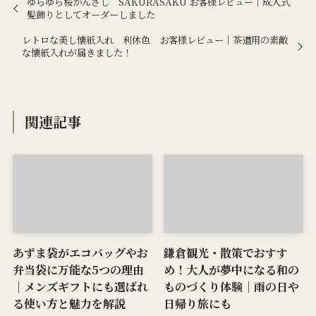
ゆらゆら桜かんざし SAKURASAKU お客様レビュー｜成人式
髪飾りとしてオーダーしました
レトロな美し懐紙入れ 利休色 お客様レビュー｜茶道用の素敵
な懐紙入れが届きました！
関連記事
あずま袋がエコバッグやお
鎌倉観光・散策でおすす
弁当袋に万能な5つの理由
め！大人が夢中になる和の
｜メンズギフトにも選ばれ
ものづくり体験｜雨の日や
る使い方と魅力を解説
日帰り旅にも