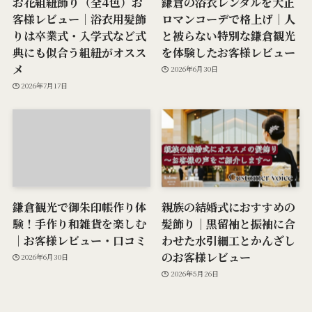
お花組紐飾り（全4色）お
鎌倉の浴衣レンタルを大正
客様レビュー｜浴衣用髪飾
ロマンコーデで格上げ｜人
りは卒業式・入学式など式
と被らない特別な鎌倉観光
典にも似合う組紐がオスス
を体験したお客様レビュー
メ
2026年6月30日
2026年7月17日
鎌倉観光で御朱印帳作り体
親族の結婚式におすすめの
験！手作り和雑貨を楽しむ
髪飾り｜黒留袖と振袖に合
｜お客様レビュー・口コミ
わせた水引細工とかんざし
のお客様レビュー
2026年6月30日
2026年5月26日