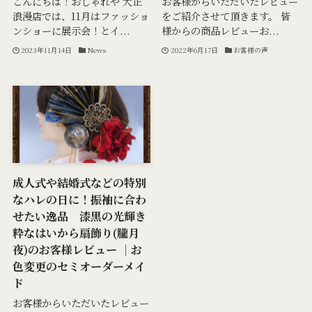
こんにちは！おしゃれや 大正
お客様からいただいたレビュー
浪漫店では、11月はファッショ
をご紹介させて頂きます。 皆
ンショーに展示会！とイ...
様からの商品レビューお...
2023年11月14日
News
2022年6月17日
お客様の声
成人式や結婚式などの特別
なハレの日に！振袖に合わ
せたい逸品 漆黒の光輝き
粋なはいから扇飾り(朧月
夜)のお客様レビュー ｜お
色変更のセミオーダーメイ
ド
お客様からいただいたレビュー