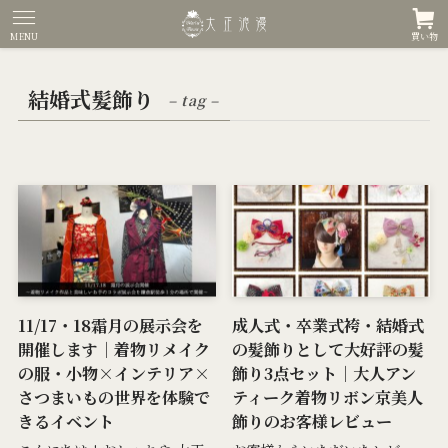
MENU
買い物
結婚式髪飾り
– tag –
11/17・18霜月の展示会を
成人式・卒業式袴・結婚式
開催します｜着物リメイク
の髪飾りとして大好評の髪
の服・小物×インテリア×
飾り3点セット｜大人アン
さつまいもの世界を体験で
ティーク着物リボン京美人
きるイベント
飾りのお客様レビュー