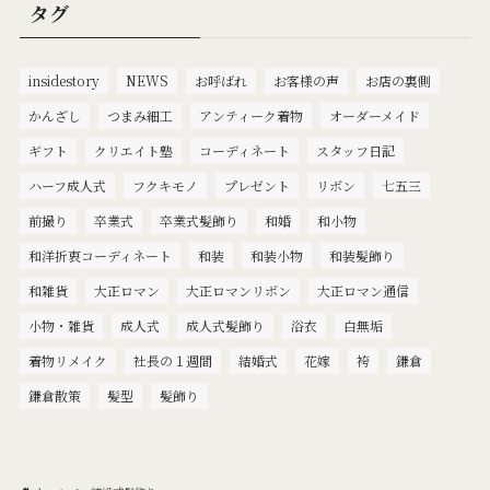
タグ
insidestory
NEWS
お呼ばれ
お客様の声
お店の裏側
かんざし
つまみ細工
アンティーク着物
オーダーメイド
ギフト
クリエイト塾
コーディネート
スタッフ日記
ハーフ成人式
フクキモノ
プレゼント
リボン
七五三
前撮り
卒業式
卒業式髪飾り
和婚
和小物
和洋折衷コーディネート
和装
和装小物
和装髪飾り
和雑貨
大正ロマン
大正ロマンリボン
大正ロマン通信
小物・雑貨
成人式
成人式髪飾り
浴衣
白無垢
着物リメイク
社長の１週間
結婚式
花嫁
袴
鎌倉
鎌倉散策
髪型
髪飾り