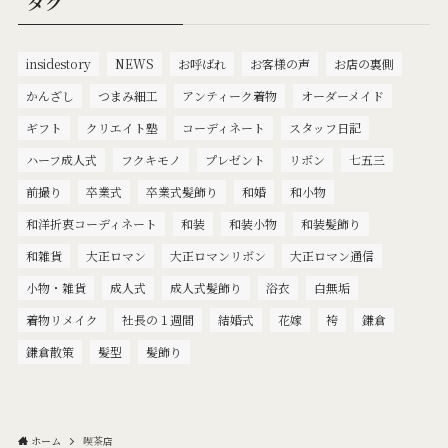
タグ
insidestory
NEWS
お呼ばれ
お客様の声
お店の裏側
かんざし
つまみ細工
アンティーク着物
オーダーメイド
ギフト
クリエイト塾
コーディネート
スタッフ日記
ハーフ成人式
フクキモノ
プレゼント
リボン
七五三
前撮り
卒業式
卒業式髪飾り
和婚
和小物
和洋折衷コーディネート
和装
和装小物
和装髪飾り
和雑貨
大正ロマン
大正ロマンリボン
大正ロマン通信
小物・雑貨
成人式
成人式髪飾り
浴衣
白無垢
着物リメイク
社長の１週間
結婚式
花嫁
袴
鎌倉
鎌倉散策
髪型
髪飾り
ホーム
喫茶店