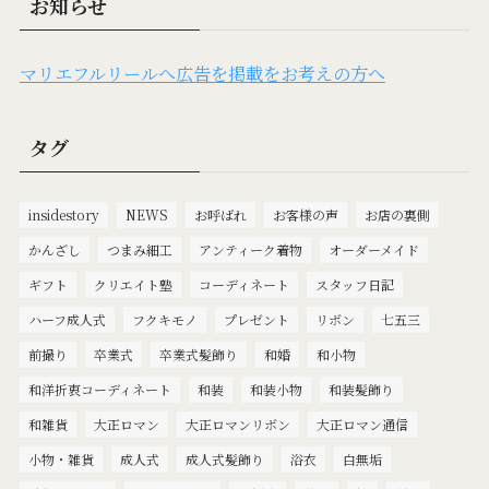
お知らせ
マリエフルリールへ広告を掲載をお考えの方へ
タグ
insidestory
NEWS
お呼ばれ
お客様の声
お店の裏側
かんざし
つまみ細工
アンティーク着物
オーダーメイド
ギフト
クリエイト塾
コーディネート
スタッフ日記
ハーフ成人式
フクキモノ
プレゼント
リボン
七五三
前撮り
卒業式
卒業式髪飾り
和婚
和小物
和洋折衷コーディネート
和装
和装小物
和装髪飾り
和雑貨
大正ロマン
大正ロマンリボン
大正ロマン通信
小物・雑貨
成人式
成人式髪飾り
浴衣
白無垢