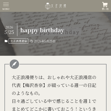
MENU
買い物
2026
happy birthday
5/25
大正浪漫通信
2026年5月25日
大正浪漫便りは、おしゃれや大正浪漫店の
代表【梅沢杏奈】が綴っている週一の日記
のようなもの。
日々過ごしている中で感じることを週１で
まとめてどこかに書いておこう！というき