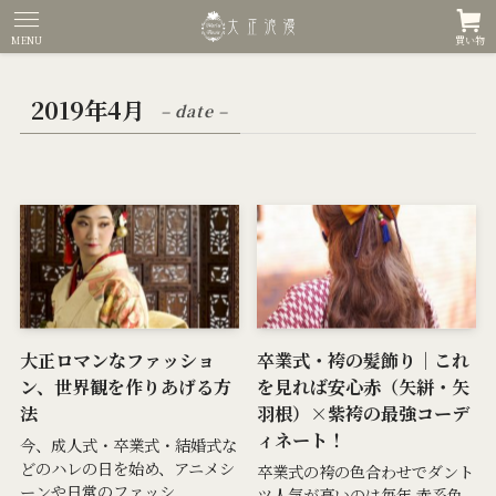
MENU
買い物
2019年4月
– date –
大正ロマンなファッショ
卒業式・袴の髪飾り｜これ
ン、世界観を作りあげる方
を見れば安心赤（矢絣・矢
法
羽根）×紫袴の最強コーデ
ィネート！
今、成人式・卒業式・結婚式な
どのハレの日を始め、アニメシ
卒業式の袴の色合わせでダント
ーンや日常のファッシ...
ツ人気が高いのは毎年 赤系色