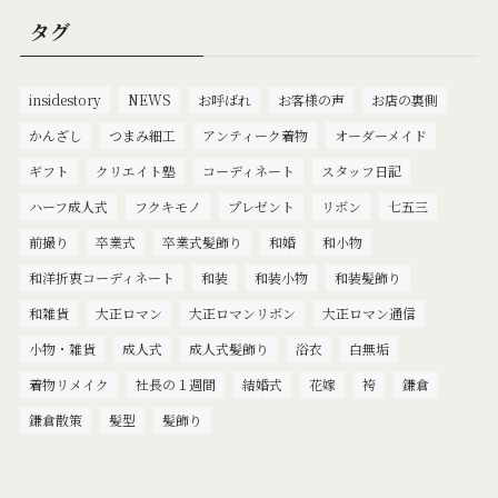
タグ
insidestory
NEWS
お呼ばれ
お客様の声
お店の裏側
かんざし
つまみ細工
アンティーク着物
オーダーメイド
ギフト
クリエイト塾
コーディネート
スタッフ日記
ハーフ成人式
フクキモノ
プレゼント
リボン
七五三
前撮り
卒業式
卒業式髪飾り
和婚
和小物
和洋折衷コーディネート
和装
和装小物
和装髪飾り
和雑貨
大正ロマン
大正ロマンリボン
大正ロマン通信
小物・雑貨
成人式
成人式髪飾り
浴衣
白無垢
着物リメイク
社長の１週間
結婚式
花嫁
袴
鎌倉
鎌倉散策
髪型
髪飾り